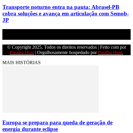
Transporte noturno entra na pauta: Abrasel-PB
cobra soluções e avança em articulação com Semob-
JP
Empresa do grupo Os Paraíba de comunicação.
© Copyright 2025, Todos os direitos reservados | Feito com
por
Paraíba Host
| Orgulhosamente hospedado por
Paraíba Host.
MAIS HISTÓRIAS
Europa se prepara para queda de geração de
energia durante eclipse