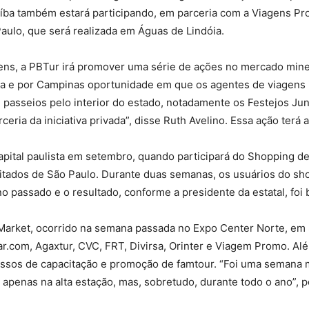
íba também estará participando, em parceria com a Viagens Pro
Paulo, que será realizada em Águas de Lindóia.
ens, a PBTur irá promover uma série de ações no mercado minei
ia e por Campinas oportunidade em que os agentes de viagens 
 e passeios pelo interior do estado, notadamente os Festejos Ju
ceria da iniciativa privada”, disse Ruth Avelino. Essa ação terá
 capital paulista em setembro, quando participará do Shopping d
itados de São Paulo. Durante duas semanas, os usuários do sh
o passado e o resultado, conforme a presidente da estatal, foi b
Market, ocorrido na semana passada no Expo Center Norte, em
r.com, Agaxtur, CVC, FRT, Divirsa, Orinter e Viagem Promo. Alé
ssos de capacitação e promoção de famtour. “Foi uma semana mu
o apenas na alta estação, mas, sobretudo, durante todo o ano”, 