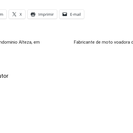
am
X
Imprimir
E-mail
ondominio Alteza, em
Fabricante de moto voadora d
utor