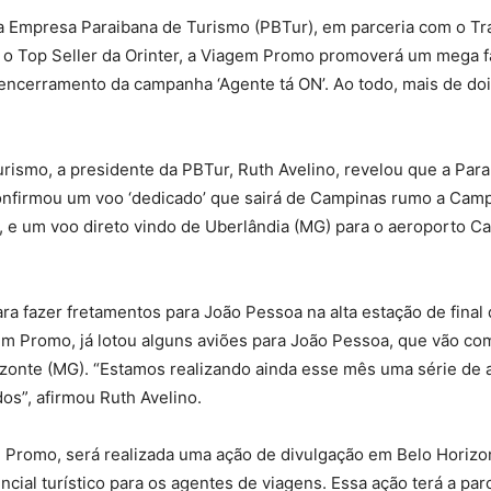
 Empresa Paraibana de Turismo (PBTur), em parceria com o Trad
 o Top Seller da Orinter, a Viagem Promo promoverá um mega 
encerramento da campanha ‘Agente tá ON’. Ao todo, mais de dois
rismo, a presidente da PBTur, Ruth Avelino, revelou que a Pa
confirmou um voo ‘dedicado’ que sairá de Campinas rumo a Campi
-, e um voo direto vindo de Uberlândia (MG) para o aeroporto Ca
a fazer fretamentos para João Pessoa na alta estação de final
em Promo, já lotou alguns aviões para João Pessoa, que vão c
izonte (MG). “Estamos realizando ainda esse mês uma série de
s”, afirmou Ruth Avelino.
 Promo, será realizada uma ação de divulgação em Belo Horizont
ial turístico para os agentes de viagens. Essa ação terá a par