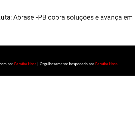
auta: Abrasel-PB cobra soluções e avança e
.
o com
por
Paraíba Host
| Orgulhosamente hospedado por
Paraíba Host.