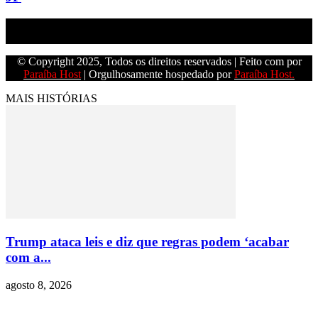
Empresa do grupo Os Paraíba de comunicação.
© Copyright 2025, Todos os direitos reservados | Feito com
por
Paraíba Host
| Orgulhosamente hospedado por
Paraíba Host.
MAIS HISTÓRIAS
Trump ataca leis e diz que regras podem ‘acabar
com a...
agosto 8, 2026