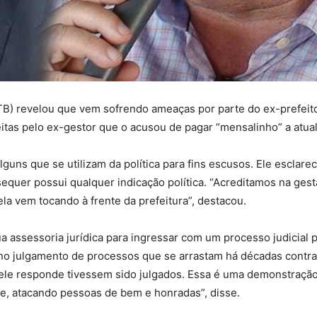
B) revelou que vem sofrendo ameaças por parte do ex-prefeito 
tas pelo ex-gestor que o acusou de pagar “mensalinho” a atual 
guns que se utilizam da política para fins escusos. Ele esclarec
sequer possui qualquer indicação política. “Acreditamos na gest
ela vem tocando à frente da prefeitura”, destacou.
a assessoria jurídica para ingressar com um processo judicial 
no julgamento de processos que se arrastam há décadas contra A
le responde tivessem sido julgados. Essa é uma demonstração c
te, atacando pessoas de bem e honradas”, disse.