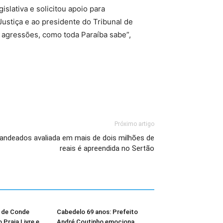
lativa e solicitou apoio para
stiça e ao presidente do Tribunal de
e agressões, como toda Paraíba sabe”,
Próximo artigo
bandeados avaliada em mais de dois milhões de
reais é apreendida no Sertão
l de Conde
Cabedelo 69 anos: Prefeito
Praia Livre e
André Coutinho emociona