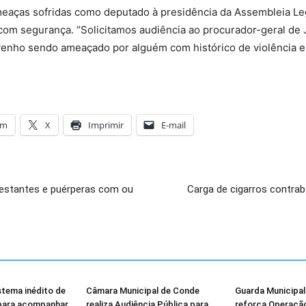
ças sofridas como deputado à presidência da Assembleia Legis
m segurança. “Solicitamos audiência ao procurador-geral de Ju
e venho sendo ameaçado por alguém com histórico de violência 
am
X
Imprimir
E-mail
estantes e puérperas com ou
Carga de cigarros contra
stema inédito de
Câmara Municipal de Conde
Guarda Municipa
 para acompanhar
realiza Audiência Pública para
reforça Operação 