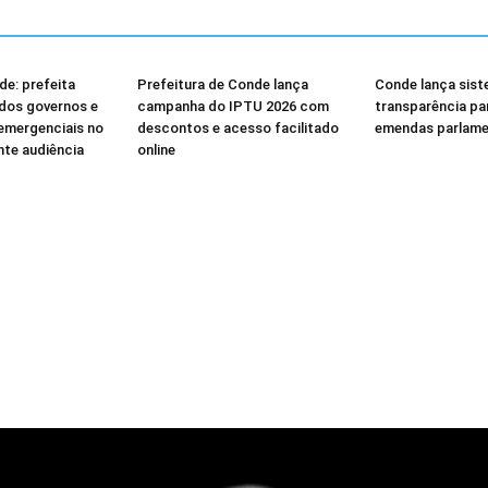
e: prefeita
Prefeitura de Conde lança
Conde lança sist
dos governos e
campanha do IPTU 2026 com
transparência p
emergenciais no
descontos e acesso facilitado
emendas parlame
nte audiência
online