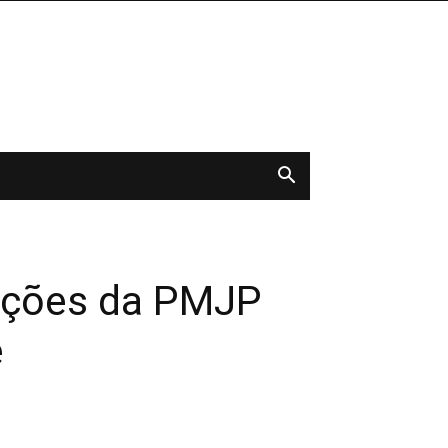
 ações da PMJP
e