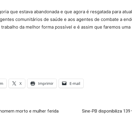
goria que estava abandonada e que agora é resgatada para atua
agentes comunitários de saúde e aos agentes de combate a en
 trabalho da melhor forma possível e é assim que faremos uma 
am
X
Imprimir
E-mail
 homem morto e mulher ferida
Sine-PB disponibiliza 13