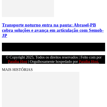
Transporte noturno entra na pauta: Abrasel-PB
cobra soluções e avança em articulação com Semob-
JP
Empresa do grupo Os Paraíba de comunicação.
© Copyright 2025, Todos os direitos reservados | Feito com
por
Paraíba Host
| Orgulhosamente hospedado por
Paraíba Host.
MAIS HISTÓRIAS