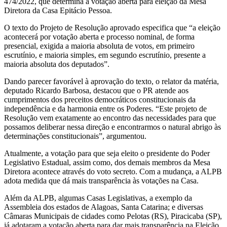
474/2022, que determina a votação aberta para eleição da Mesa
Diretora da Casa Epitácio Pessoa.
O texto do Projeto de Resolução aprovado especifica que “a eleição
acontecerá por votação aberta e processo nominal, de forma
presencial, exigida a maioria absoluta de votos, em primeiro
escrutínio, e maioria simples, em segundo escrutínio, presente a
maioria absoluta dos deputados”.
Dando parecer favorável à aprovação do texto, o relator da matéria,
deputado Ricardo Barbosa, destacou que o PR atende aos
cumprimentos dos preceitos democráticos constitucionais da
independência e da harmonia entre os Poderes. “Este projeto de
Resolução vem exatamente ao encontro das necessidades para que
possamos deliberar nessa direção e encontrarmos o natural abrigo às
determinações constitucionais”, argumentou.
Atualmente, a votação para que seja eleito o presidente do Poder
Legislativo Estadual, assim como, dos demais membros da Mesa
Diretora acontece através do voto secreto. Com a mudança, a ALPB
adota medida que dá mais transparência às votações na Casa.
Além da ALPB, algumas Casas Legislativas, a exemplo da
Assembleia dos estados de Alagoas, Santa Catarina; e diversas
Câmaras Municipais de cidades como Pelotas (RS), Piracicaba (SP),
já adotaram a votação aberta para dar mais transparência na Eleição