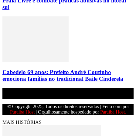
Praia Livre e combate práticas abusivas no litoral
sul
Cabedelo 69 anos: Prefeito André Coutinho
emociona famílias no tradicional Baile Cinderela
Empresa do grupo Os Paraíba de comunicação.
© Copyright 2025, Todos os direitos reservados | Feito com
por
Paraíba Host
| Orgulhosamente hospedado por
Paraíba Host.
MAIS HISTÓRIAS