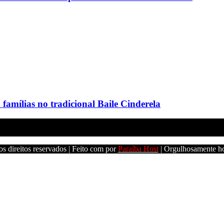
amílias no tradicional Baile Cinderela
s direitos reservados | Feito com
por
Paraíba Host
| Orgulhosamente h