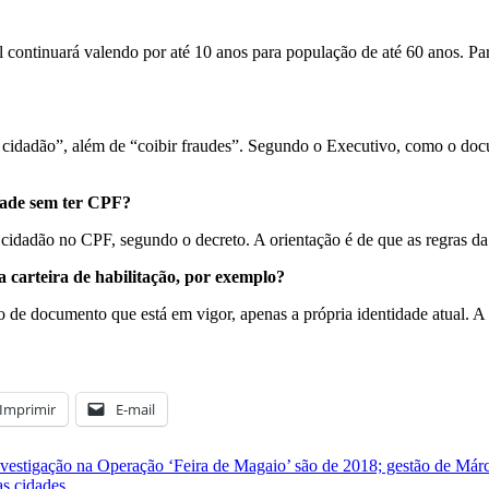
 continuará valendo por até 10 anos para população de até 60 anos
. P
o cidadão”, além de “coibir fraudes”. Segundo o Executivo, como o do
idade sem ter CPF?
do cidadão no CPF, segundo o decreto. A orientação é de que as regras d
 carteira de habilitação, por exemplo?
 de documento que está em vigor, apenas a própria identidade atual
. A
Imprimir
E-mail
investigação na Operação ‘Feira de Magaio’ são de 2018; gestão de Már
as cidades