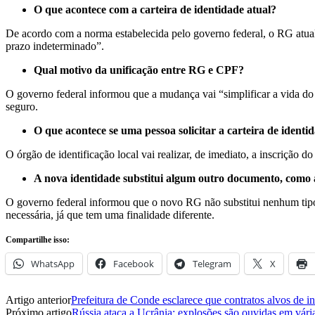
O que acontece com a carteira de identidade atual?
De acordo com a norma estabelecida pelo governo federal,
o RG atual
prazo indeterminado”
.
Qual motivo da unificação entre RG e CPF?
O governo federal informou que a mudança vai “simplificar a vida d
seguro.
O que acontece se uma pessoa solicitar a carteira de ident
O órgão de identificação local vai realizar, de imediato, a inscrição 
A nova identidade substitui algum outro documento, como a
O governo federal informou que
o novo RG não substitui nenhum tipo
necessária, já que tem uma finalidade diferente.
Compartilhe isso:
WhatsApp
Facebook
Telegram
X
Artigo anterior
Prefeitura de Conde esclarece que contratos alvos de 
Próximo artigo
Rússia ataca a Ucrânia; explosões são ouvidas em vári