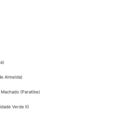
a)
de Almeida)
 Machado (Paratibe)
idade Verde II)