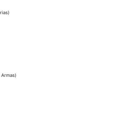
rias)
s Armas)