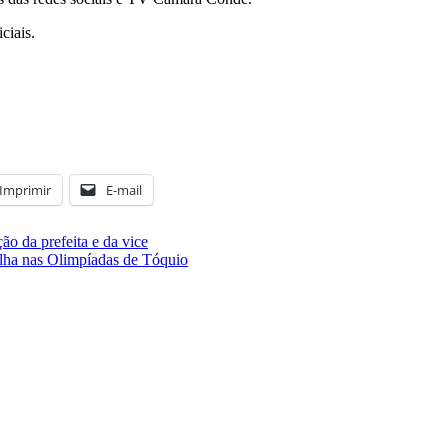
ciais.
Imprimir
E-mail
o da prefeita e da vice
alha nas Olimpíadas de Tóquio