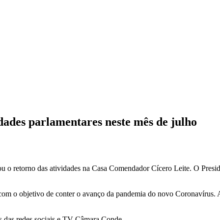
dades parlamentares neste mês de julho
ou o retorno das atividades na Casa Comendador Cícero Leite. O Pres
com o objetivo de conter o avanço da pandemia do novo Coronavírus. A
és das redes sociais e TV Câmara Conde.