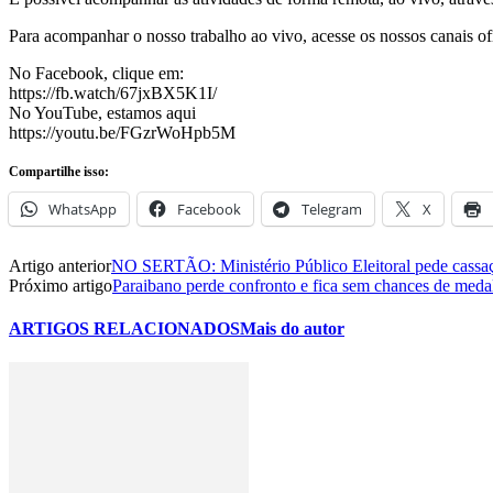
Para acompanhar o nosso trabalho ao vivo, acesse os nossos canais ofi
No Facebook, clique em:
https://fb.watch/67jxBX5K1I/
No YouTube, estamos aqui
https://youtu.be/FGzrWoHpb5M
Compartilhe isso:
WhatsApp
Facebook
Telegram
X
Artigo anterior
NO SERTÃO: Ministério Público Eleitoral pede cassaçã
Próximo artigo
Paraibano perde confronto e fica sem chances de med
ARTIGOS RELACIONADOS
Mais do autor