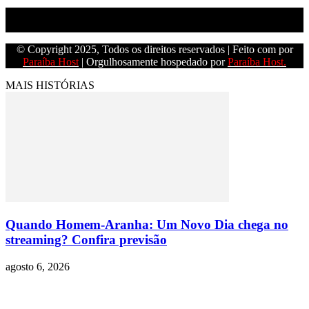
Empresa do grupo Os Paraíba de comunicação.
© Copyright 2025, Todos os direitos reservados | Feito com
por
Paraíba Host
| Orgulhosamente hospedado por
Paraíba Host.
MAIS HISTÓRIAS
Quando Homem-Aranha: Um Novo Dia chega no
streaming? Confira previsão
agosto 6, 2026