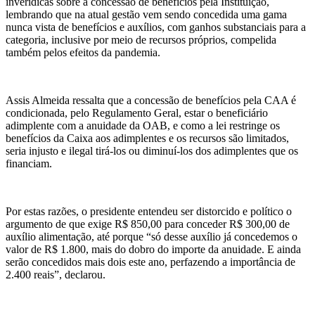
inverídicas sobre a concessão de benefícios pela Instituição,
lembrando que na atual gestão vem sendo concedida uma gama
nunca vista de benefícios e auxílios, com ganhos substanciais para a
categoria, inclusive por meio de recursos próprios, compelida
também pelos efeitos da pandemia.
Assis Almeida ressalta que a concessão de benefícios pela CAA é
condicionada, pelo Regulamento Geral, estar o beneficiário
adimplente com a anuidade da OAB, e como a lei restringe os
benefícios da Caixa aos adimplentes e os recursos são limitados,
seria injusto e ilegal tirá-los ou diminuí-los dos adimplentes que os
financiam.
Por estas razões, o presidente entendeu ser distorcido e político o
argumento de que exige R$ 850,00 para conceder R$ 300,00 de
auxílio alimentação, até porque “só desse auxílio já concedemos o
valor de R$ 1.800, mais do dobro do importe da anuidade. E ainda
serão concedidos mais dois este ano, perfazendo a importância de
2.400 reais”, declarou.