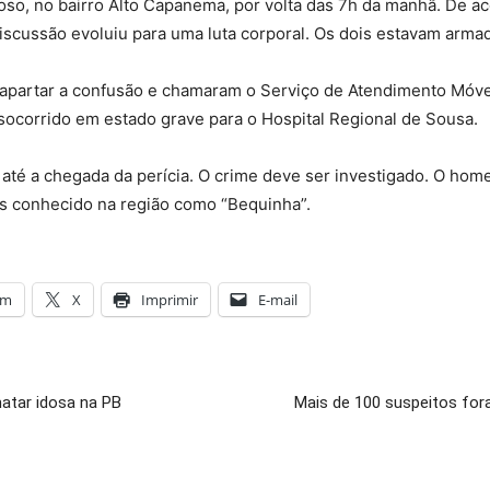
oso, no bairro Alto Capanema, por volta das 7h da manhã. De 
iscussão evoluiu para uma luta corporal. Os dois estavam arma
apartar a confusão e chamaram o Serviço de Atendimento Móve
 socorrido em estado grave para o Hospital Regional de Sousa.
al até a chegada da perícia. O crime deve ser investigado. O hom
is conhecido na região como “Bequinha”.
am
X
Imprimir
E-mail
matar idosa na PB
Mais de 100 suspeitos for