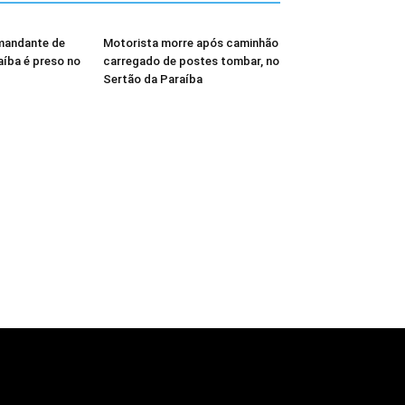
 mandante de
Motorista morre após caminhão
aíba é preso no
carregado de postes tombar, no
Sertão da Paraíba