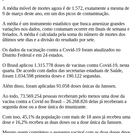
A média móvel de mortes agora é de 1.572, exatamente a mesma de
9 de março deste ano, em um dos picos de contaminação.
A média é um instrumento estatístico que busca amenizar grandes
variações nos dados, como costumam ocorrer em finais de semana e
feriados. A média é calculada pela soma do número de mortes dos
últimos sete dias e a divisão do resultado por sete.
Os dados da vacinação contra a Covid-19 foram atualizados no
Distrito Federal e em 24 estados.
O Brasil aplicou 1.315.778 doses de vacinas contra Covid-19, nesta
quarta. De acordo com dados das secretarias estaduais de Saúde,
foram 1.034.598 primeira doses e 190.122 segundas.
Além disso, foram aplicadas 91.058 doses únicas da Janssen.
Ao todo, 73.569.254 pessoas receberam pelo menos uma dose da
vacina contra a Covid no Brasil – 26.268.826 delas já receberam a
segunda dose ou a dose única do imunizante.
Com isso, 45,1% da população com mais de 18 anos já recebeu uma
dose e 16,2% recebeu as duas doses ou a dose única da Janssen.
Mesmo quem completou o esquema vacinal com as duas doses deve