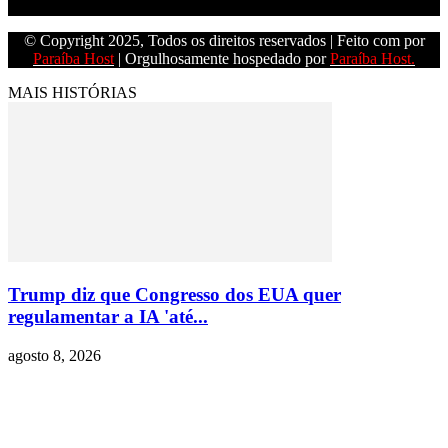
Empresa do grupo Os Paraíba de comunicação.
© Copyright 2025, Todos os direitos reservados | Feito com
por
Paraíba Host
| Orgulhosamente hospedado por
Paraíba Host.
MAIS HISTÓRIAS
Trump diz que Congresso dos EUA quer
regulamentar a IA 'até...
agosto 8, 2026