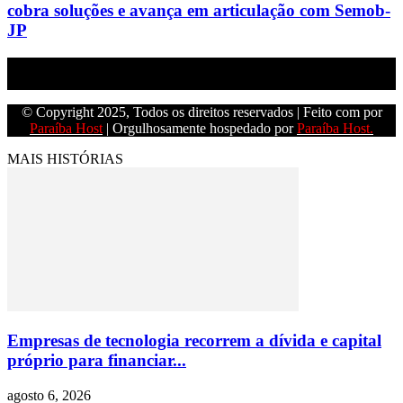
cobra soluções e avança em articulação com Semob-
JP
Empresa do grupo Os Paraíba de comunicação.
© Copyright 2025, Todos os direitos reservados | Feito com
por
Paraíba Host
| Orgulhosamente hospedado por
Paraíba Host.
MAIS HISTÓRIAS
Empresas de tecnologia recorrem a dívida e capital
próprio para financiar...
agosto 6, 2026