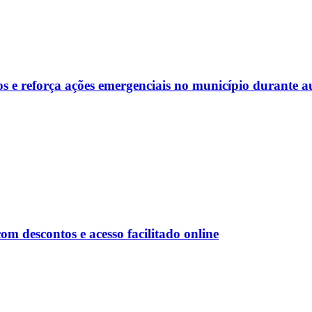
s e reforça ações emergenciais no município durante a
 descontos e acesso facilitado online