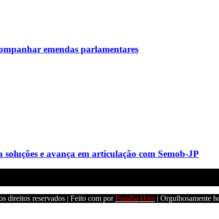
 acompanhar emendas parlamentares
a soluções e avança em articulação com Semob-JP
s direitos reservados | Feito com
por
Paraíba Host
| Orgulhosamente h