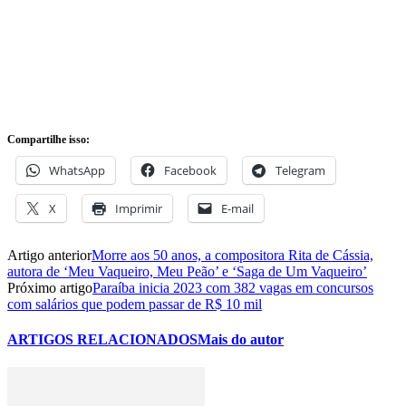
Compartilhe isso:
WhatsApp
Facebook
Telegram
X
Imprimir
E-mail
Artigo anterior
Morre aos 50 anos, a compositora Rita de Cássia,
autora de ‘Meu Vaqueiro, Meu Peão’ e ‘Saga de Um Vaqueiro’
Próximo artigo
Paraíba inicia 2023 com 382 vagas em concursos
com salários que podem passar de R$ 10 mil
ARTIGOS RELACIONADOS
Mais do autor