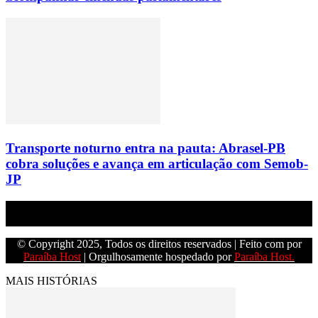
Transporte noturno entra na pauta: Abrasel-PB
cobra soluções e avança em articulação com Semob-
JP
Empresa do grupo Os Paraíba de comunicação.
© Copyright 2025, Todos os direitos reservados | Feito com
por
Paraíba Host
| Orgulhosamente hospedado por
Paraíba Host.
MAIS HISTÓRIAS