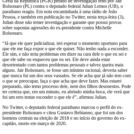
Geral da República (PGR) pedido de investigação feito por Jair
Bolsonaro (PL) contra o deputado federal Julian Lemos (UB), o
paraibano reagiu. Em nota encaminhada à uma rádio de João
Pessoa, e também em publicação no Twitter, nesta terça-feira (3),
Julian disse não temer investigação e garante que possui provas
sobre supostas agressões do ex-presidente contra Michelle
Bolsonaro.
“Já que ele quer judicializar, irei esperar o momento oportuno para
que ele me faça expor o que ele quiser. Não tenho nada a esconder.
Ele sim, e não teria problemas em dizer na cara dele o que eu sei e
que ele sabe ou esqueceu que eu sei. Ele deve ainda estar
desorientado com tantos problemas pessoais e talvez queira mais
alguns. Jair Bolsonaro, se fosse um mínimo racional, deveria saber
que nunca fui um dos seus vassalos. Se ele acha que já não tem com
o que se preocupar, faça o que acha que deve fazer. Mas estarei
preparado, não temo processo dele, nem dos filhos desonestos. Pode
ter certeza que, em um minuto, eu abrindo minha boca, ele verá que
foi um erro tentar esconder o que ele é”, afirmou Julian.
No Twitter, o deputado federal paraibano marcou o perfil do ex-
presidente Bolsonaro e citou Gustavo Bebianno, que foi um dos
homens centrais na eleição de 2018 e no início do governo do ex-
capitão, morto em março de 2020.