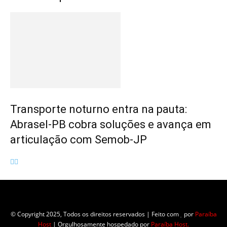
Transporte noturno entra na pauta:
Abrasel-PB cobra soluções e avança em
articulação com Semob-JP
Empresa do grupo Os Paraíba de comunicação.
© Copyright 2025, Todos os direitos reservados | Feito com
por
Paraíba
Host
| Orgulhosamente hospedado por
Paraíba Host.