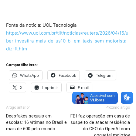
Fonte da notícia: UOL Tecnologia
https://www.uol.com.br/tilt/noticias/reuters/2026/04/15/u
ber-investira-mais-de-us10-bi-em-taxis-sem-motorista-
diz-ft.htm
Compartilhe isso:
WhatsApp
Facebook
Telegram
X
Imprimir
E-mail
Artigo anterior
Próximo artigo
Deepfakes sexuais em
FBI faz operação em casa de
escolas: 16 vítimas no Brasil e
suspeito de atacar residência
mais de 600 pelo mundo
do CEO da OpenAI com
coquetel molotov