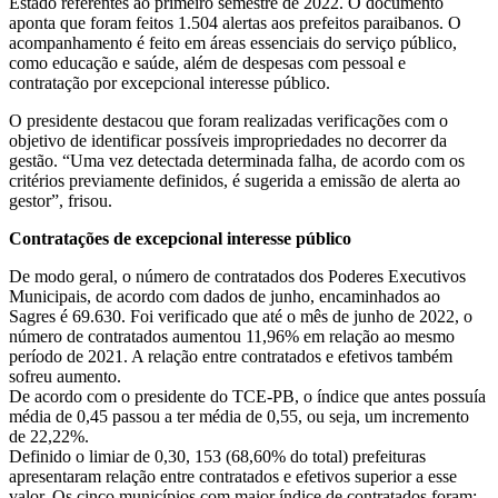
Estado referentes ao primeiro semestre de 2022. O documento
aponta que foram feitos 1.504 alertas aos prefeitos paraibanos. O
acompanhamento é feito em áreas essenciais do serviço público,
como educação e saúde, além de despesas com pessoal e
contratação por excepcional interesse público.
O presidente destacou que foram realizadas verificações com o
objetivo de identificar possíveis impropriedades no decorrer da
gestão. “Uma vez detectada determinada falha, de acordo com os
critérios previamente definidos, é sugerida a emissão de alerta ao
gestor”, frisou.
Contratações de excepcional interesse público
De modo geral, o número de contratados dos Poderes Executivos
Municipais, de acordo com dados de junho, encaminhados ao
Sagres é 69.630. Foi verificado que até o mês de junho de 2022, o
número de contratados aumentou 11,96% em relação ao mesmo
período de 2021. A relação entre contratados e efetivos também
sofreu aumento.
De acordo com o presidente do TCE-PB, o índice que antes possuía
média de 0,45 passou a ter média de 0,55, ou seja, um incremento
de 22,22%.
Definido o limiar de 0,30, 153 (68,60% do total) prefeituras
apresentaram relação entre contratados e efetivos superior a esse
valor. Os cinco municípios com maior índice de contratados foram: