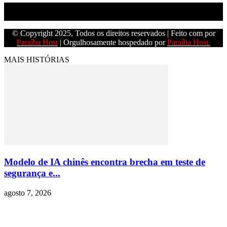
Empresa do grupo Os Paraíba de comunicação.
© Copyright 2025, Todos os direitos reservados | Feito com
por
Paraíba Host
| Orgulhosamente hospedado por
Paraíba Host.
MAIS HISTÓRIAS
Modelo de IA chinês encontra brecha em teste de
segurança e...
agosto 7, 2026