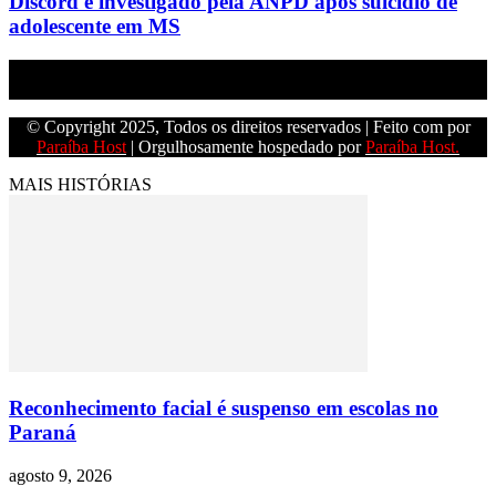
Discord é investigado pela ANPD após suicídio de
adolescente em MS
Empresa do grupo Os Paraíba de comunicação.
© Copyright 2025, Todos os direitos reservados | Feito com
por
Paraíba Host
| Orgulhosamente hospedado por
Paraíba Host.
MAIS HISTÓRIAS
Reconhecimento facial é suspenso em escolas no
Paraná
agosto 9, 2026