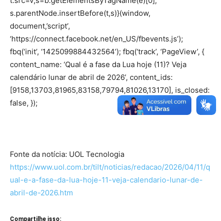
t.src=v;s=b.getElementsByTagName(e)[0];
s.parentNode.insertBefore(t,s)}(window,
document,’script’,
‘https://connect.facebook.net/en_US/fbevents.js’);
fbq(‘init’, ‘1425099884432564’); fbq(‘track’, ‘PageView’, {
content_name: ‘Qual é a fase da Lua hoje (11)? Veja
calendário lunar de abril de 2026’, content_ids:
[9158,13703,81965,83158,79794,81026,13170], is_closed:
false, });
Fonte da notícia: UOL Tecnologia
https://www.uol.com.br/tilt/noticias/redacao/2026/04/11/q
ual-e-a-fase-da-lua-hoje-11-veja-calendario-lunar-de-
abril-de-2026.htm
Compartilhe isso: