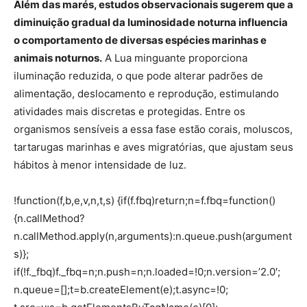
Além das marés, estudos observacionais sugerem que a
diminuição gradual da luminosidade noturna influencia
o comportamento de diversas espécies marinhas e
animais noturnos.
A Lua minguante proporciona
iluminação reduzida, o que pode alterar padrões de
alimentação, deslocamento e reprodução, estimulando
atividades mais discretas e protegidas. Entre os
organismos sensíveis a essa fase estão corais, moluscos,
tartarugas marinhas e aves migratórias, que ajustam seus
hábitos à menor intensidade de luz.
!function(f,b,e,v,n,t,s) {if(f.fbq)return;n=f.fbq=function()
{n.callMethod?
n.callMethod.apply(n,arguments):n.queue.push(argument
s)};
if(!f._fbq)f._fbq=n;n.push=n;n.loaded=!0;n.version=’2.0′;
n.queue=[];t=b.createElement(e);t.async=!0;