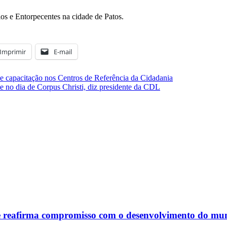
os e Entorpecentes na cidade de Patos.
Imprimir
E-mail
de capacitação nos Centros de Referência da Cidadania
 no dia de Corpus Christi, diz presidente da CDL
 e reafirma compromisso com o desenvolvimento do mun