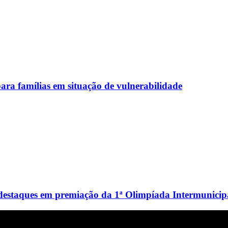
ara famílias em situação de vulnerabilidade
destaques em premiação da 1ª Olimpíada Intermunicipa