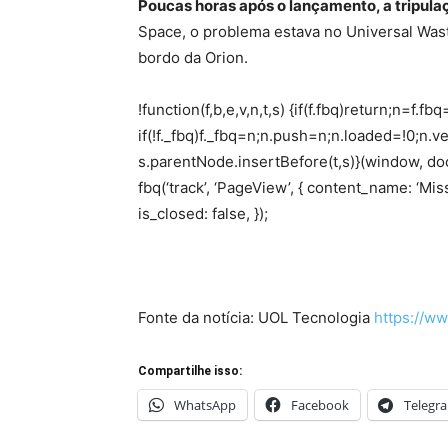
Poucas horas após o lançamento, a tripulaç
Space, o problema estava no Universal Wa
bordo da Orion.
!function(f,b,e,v,n,t,s) {if(f.fbq)return;n=
if(!f._fbq)f._fbq=n;n.push=n;n.loaded=!0;n.
s.parentNode.insertBefore(t,s)}(window, docu
fbq(‘track’, ‘PageView’, { content_name: ‘M
is_closed: false, });
Fonte da notícia: UOL Tecnologia
https://ww
Compartilhe isso:
WhatsApp
Facebook
Telegr