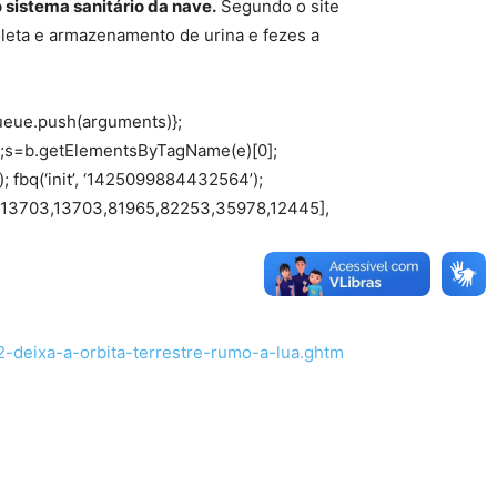
o sistema sanitário da nave.
Segundo o site
eta e armazenamento de urina e fezes a
.queue.push(arguments)};
c=v;s=b.getElementsByTagName(e)[0];
; fbq(‘init’, ‘1425099884432564’);
ds: [13703,13703,81965,82253,35978,12445],
-2-deixa-a-orbita-terrestre-rumo-a-lua.ghtm