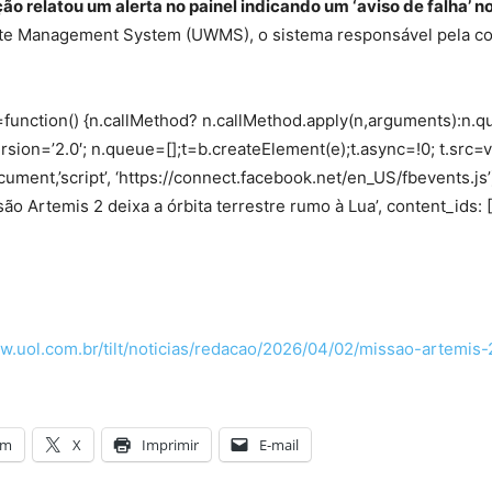
ão relatou um alerta no painel indicando um ‘aviso de falha’ n
ste Management System (UWMS), o sistema responsável pela col
f.fbq=function() {n.callMethod? n.callMethod.apply(n,arguments):n
version=’2.0′; n.queue=[];t=b.createElement(e);t.async=!0; t.sr
ment,’script’, ‘https://connect.facebook.net/en_US/fbevents.js’)
issão Artemis 2 deixa a órbita terrestre rumo à Lua’, content_i
w.uol.com.br/tilt/noticias/redacao/2026/04/02/missao-artemis
am
X
Imprimir
E-mail