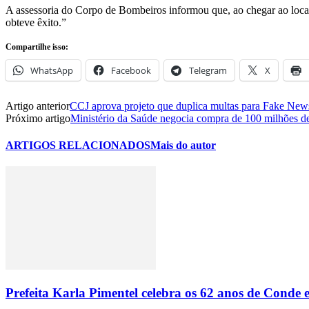
A assessoria do Corpo de Bombeiros informou
que, ao chegar ao loc
obteve êxito.”
Compartilhe isso:
WhatsApp
Facebook
Telegram
X
Artigo anterior
CCJ aprova projeto que duplica multas para Fake News
Próximo artigo
Ministério da Saúde negocia compra de 100 milhões d
ARTIGOS RELACIONADOS
Mais do autor
Prefeita Karla Pimentel celebra os 62 anos de Conde