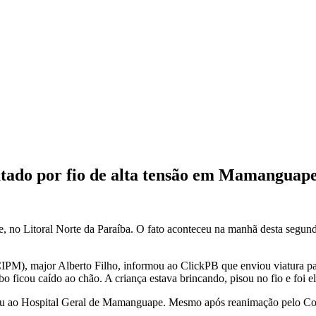
utado por fio de alta tensão em Mamanguap
o Litoral Norte da Paraíba. O fato aconteceu na manhã desta segunda-
PM), major Alberto Filho, informou ao ClickPB que enviou viatura para
bo ficou caído ao chão. A criança estava brincando, pisou no fio e foi e
u ao Hospital Geral de Mamanguape. Mesmo após reanimação pelo Corpo