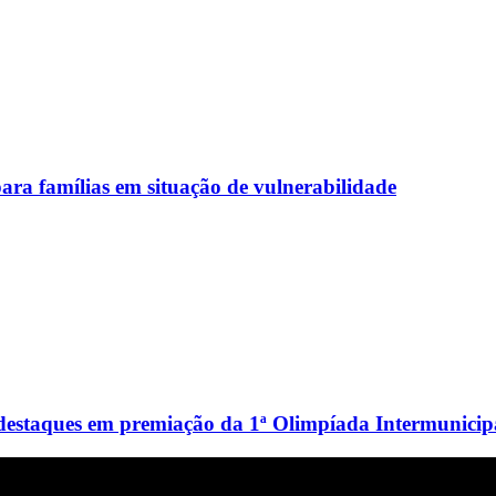
ara famílias em situação de vulnerabilidade
destaques em premiação da 1ª Olimpíada Intermunicipa