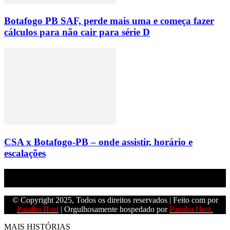
Botafogo PB SAF, perde mais uma e começa fazer
cálculos para não cair para série D
CSA x Botafogo-PB – onde assistir, horário e
escalações
Empresa do grupo Os Paraíba de comunicação.
© Copyright 2025, Todos os direitos reservados | Feito com
por
Paraíba Host
| Orgulhosamente hospedado por
Paraíba Host.
MAIS HISTÓRIAS