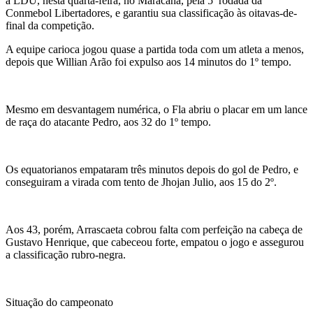
a LDU, nesta quarta-feira, no Maracanã, pela 5ª rodada da
Conmebol Libertadores, e garantiu sua classificação às oitavas-de-
final da competição.
A equipe carioca jogou quase a partida toda com um atleta a menos,
depois que Willian Arão foi expulso aos 14 minutos do 1º tempo.
Mesmo em desvantagem numérica, o Fla abriu o placar em um lance
de raça do atacante Pedro, aos 32 do 1º tempo.
Os equatorianos empataram três minutos depois do gol de Pedro, e
conseguiram a virada com tento de Jhojan Julio, aos 15 do 2º.
Aos 43, porém, Arrascaeta cobrou falta com perfeição na cabeça de
Gustavo Henrique, que cabeceou forte, empatou o jogo e assegurou
a classificação rubro-negra.
Situação do campeonato