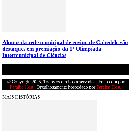
Alunos da rede municipal de ensino de Cabedelo são
destaques em premiação da 1ª Olimpíada
Intermunicipal de Ciências
Empresa do grupo Os Paraíba de comunicação.
© Copyright 2025, Todos os direitos reservados | Feito com
por
Paraíba Host
| Orgulhosamente hospedado por
Paraíba Host.
MAIS HISTÓRIAS