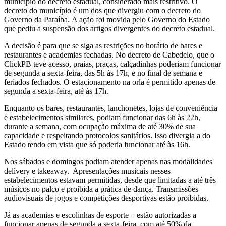
município do decreto estadual, considerado mais restritivo. O
decreto do município é um dos que divergiu com o decreto do
Governo da Paraíba. A ação foi movida pelo Governo do Estado
que pediu a suspensão dos artigos divergentes do decreto estadual.
A decisão é para que se siga as restrições no horário de bares e
restaurantes e academias fechadas. No decreto de Cabedelo, que o
ClickPB teve acesso, praias, praças, calçadinhas poderiam funcionar
de segunda a sexta-feira, das 5h às 17h, e no final de semana e
feriados fechados. O estacionamento na orla é permitido apenas de
segunda a sexta-feira, até às 17h.
Enquanto os bares, restaurantes, lanchonetes, lojas de conveniência
e estabelecimentos similares, podiam funcionar das 6h às 22h,
durante a semana, com ocupação máxima de até 30% de sua
capacidade e respeitando protocolos sanitários. Isso divergia a do
Estado tendo em vista que só poderia funcionar até às 16h.
Nos sábados e domingos podiam atender apenas nas modalidades
delivery e takeaway. Apresentações musicais nesses
estabelecimentos estavam permitidas, desde que limitadas a até três
músicos no palco e proibida a prática de dança. Transmissões
audiovisuais de jogos e competições desportivas estão proibidas.
Já as academias e escolinhas de esporte – estão autorizadas a
funcionar apenas de segunda a sexta-feira, com até 50% da