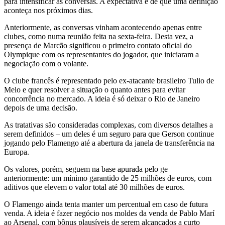
para intensificar as conversas. A expectativa é de que uma definição
aconteça nos próximos dias.
Anteriormente, as conversas vinham acontecendo apenas entre
clubes, como numa reunião feita na sexta-feira. Desta vez, a
presença de Marcão significou o primeiro contato oficial do
Olympique com os representantes do jogador, que iniciaram a
negociação com o volante.
O clube francês é representado pelo ex-atacante brasileiro Tulio de
Melo e quer resolver a situação o quanto antes para evitar
concorrência no mercado. A ideia é só deixar o Rio de Janeiro
depois de uma decisão.
As tratativas são consideradas complexas, com diversos detalhes a
serem definidos – um deles é um seguro para que Gerson continue
jogando pelo Flamengo até a abertura da janela de transferência na
Europa.
Os valores, porém, seguem na base apurada pelo ge
anteriormente: um mínimo garantido de 25 milhões de euros, com
aditivos que elevem o valor total até 30 milhões de euros.
O Flamengo ainda tenta manter um percentual em caso de futura
venda. A ideia é fazer negócio nos moldes da venda de Pablo Marí
ao Arsenal, com bônus plausíveis de serem alcançados a curto