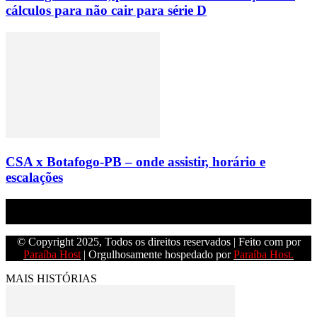
cálculos para não cair para série D
CSA x Botafogo-PB – onde assistir, horário e
escalações
Empresa do grupo Os Paraíba de comunicação.
© Copyright 2025, Todos os direitos reservados | Feito com
por
Paraíba Host
| Orgulhosamente hospedado por
Paraíba Host.
MAIS HISTÓRIAS