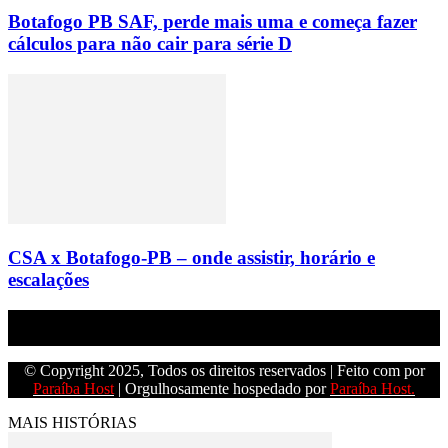
Botafogo PB SAF, perde mais uma e começa fazer
cálculos para não cair para série D
CSA x Botafogo-PB – onde assistir, horário e
escalações
Empresa do grupo Os Paraíba de comunicação.
© Copyright 2025, Todos os direitos reservados | Feito com
por
Paraíba Host
| Orgulhosamente hospedado por
Paraíba Host.
MAIS HISTÓRIAS