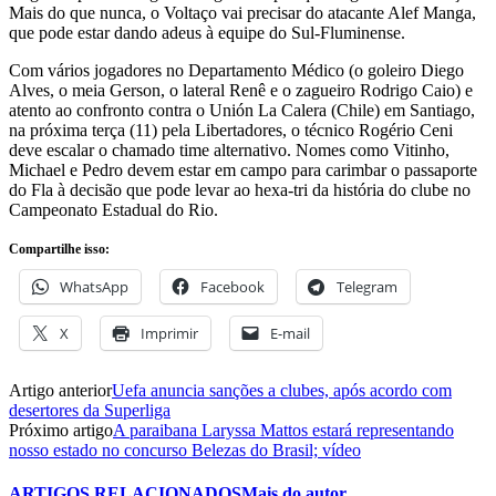
Mais do que nunca, o Voltaço vai precisar do atacante Alef Manga,
que pode estar dando adeus à equipe do Sul-Fluminense.
Com vários jogadores no Departamento Médico (o goleiro Diego
Alves, o meia Gerson, o lateral Renê e o zagueiro Rodrigo Caio) e
atento ao confronto contra o Unión La Calera (Chile) em Santiago,
na próxima terça (11) pela Libertadores, o técnico Rogério Ceni
deve escalar o chamado time alternativo. Nomes como Vitinho,
Michael e Pedro devem estar em campo para carimbar o passaporte
do Fla à decisão que pode levar ao hexa-tri da história do clube no
Campeonato Estadual do Rio.
Compartilhe isso:
WhatsApp
Facebook
Telegram
X
Imprimir
E-mail
Artigo anterior
Uefa anuncia sanções a clubes, após acordo com
desertores da Superliga
Próximo artigo
A paraibana Laryssa Mattos estará representando
nosso estado no concurso Belezas do Brasil; vídeo
ARTIGOS RELACIONADOS
Mais do autor