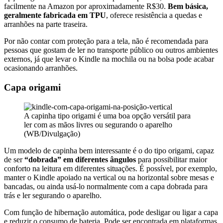
facilmente na Amazon por aproximadamente R$30.
Bem básica,
geralmente fabricada em TPU
, oferece resistência a quedas e
arranhões na parte traseira.
Por não contar com proteção para a tela, não é recomendada para
pessoas que gostam de ler no transporte público ou outros ambientes
externos, já que levar o Kindle na mochila ou na bolsa pode acabar
ocasionando arranhões.
Capa origami
A capinha tipo origami é uma boa opção versátil para
ler com as mãos livres ou segurando o aparelho
(WB/Divulgação)
Um modelo de capinha bem interessante é o do tipo origami, capaz
de ser
“dobrada” em diferentes ângulos
para possibilitar maior
conforto na leitura em diferentes situações. É possível, por exemplo,
manter o Kindle apoiado na vertical ou na horizontal sobre mesas e
bancadas, ou ainda usá-lo normalmente com a capa dobrada para
trás e ler segurando o aparelho.
Com função de hibernação automática, pode desligar ou ligar a capa
e reduzir o consumo de bateria. Pode ser encontrada em plataformas