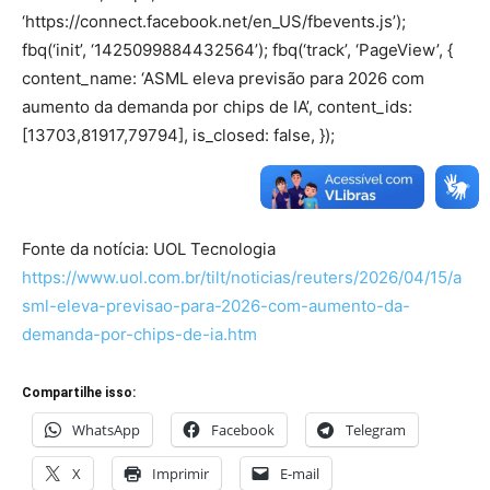
‘https://connect.facebook.net/en_US/fbevents.js’);
fbq(‘init’, ‘1425099884432564’); fbq(‘track’, ‘PageView’, {
content_name: ‘ASML eleva previsão para 2026 com
aumento da demanda por chips de IA’, content_ids:
[13703,81917,79794], is_closed: false, });
Fonte da notícia: UOL Tecnologia
https://www.uol.com.br/tilt/noticias/reuters/2026/04/15/a
sml-eleva-previsao-para-2026-com-aumento-da-
demanda-por-chips-de-ia.htm
Compartilhe isso:
WhatsApp
Facebook
Telegram
X
Imprimir
E-mail