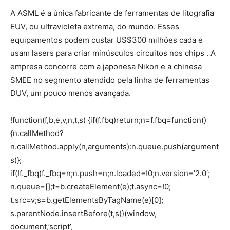
A ASML é a ​única fabricante de ferramentas de litografia
EUV, ou ultravioleta extrema, do mundo. Esses
equipamentos podem custar US$300 milhões cada e
usam lasers para criar minúsculos circuitos nos chips . A
empresa concorre com a japonesa Nikon e a chinesa
SMEE no segmento atendido pela linha de ferramentas
DUV, um pouco menos avançada.
!function(f,b,e,v,n,t,s) {if(f.fbq)return;n=f.fbq=function()
{n.callMethod?
n.callMethod.apply(n,arguments):n.queue.push(argument
s)};
if(!f._fbq)f._fbq=n;n.push=n;n.loaded=!0;n.version=’2.0′;
n.queue=[];t=b.createElement(e);t.async=!0;
t.src=v;s=b.getElementsByTagName(e)[0];
s.parentNode.insertBefore(t,s)}(window,
document,’script’,