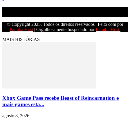
Empresa do grupo Os Paraíba de comunicação.
© Copyright 2025, Todos os direitos reservados | Feito com
por
Paraíba Host
| Orgulhosamente hospedado por
Paraíba Host.
MAIS HISTÓRIAS
Xbox Game Pass recebe Beast of Reincarnation e
mais games esta...
agosto 8, 2026