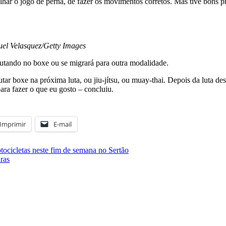
alhar o jogo de perna, de fazer os movimentos corretos. Mas tive bons 
el Velasquez/Getty Images
lutando no boxe ou se migrará para outra modalidade.
tar boxe na próxima luta, ou jiu-jítsu, ou muay-thai. Depois da luta des
ra fazer o que eu gosto – concluiu.
Imprimir
E-mail
ocicletas neste fim de semana no Sertão
ras