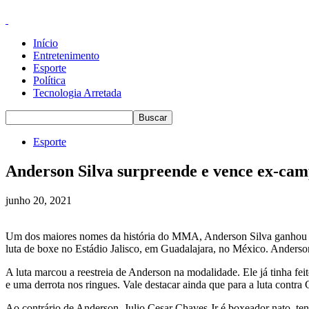
Início
Entretenimento
Esporte
Política
Tecnologia Arretada
Esporte
Anderson Silva surpreende e vence ex-cam
junho 20, 2021
Um dos maiores nomes da história do MMA, Anderson Silva ganhou os 
luta de boxe no Estádio Jalisco, em Guadalajara, no México. Anderso
A luta marcou a reestreia de Anderson na modalidade. Ele já tinha fei
e uma derrota nos ringues. Vale destacar ainda que para a luta contra
Ao contrário de Anderson, Julio Cesar Chaves Jr é boxeador nato, 