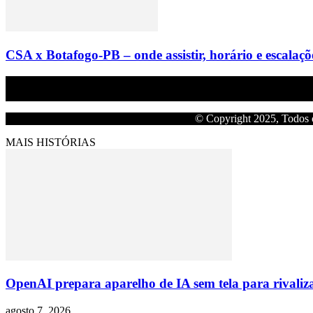
CSA x Botafogo-PB – onde assistir, horário e escalaçõ
Empresa do grupo Os Paraíba de comunicação.
© Copyright 2025, Todos o
MAIS HISTÓRIAS
OpenAI prepara aparelho de IA sem tela para rivalizar
agosto 7, 2026