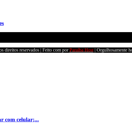
es
s direitos reservados | Feito com
por
Paraíba Host
| Orgulhosamente h
 com celular;...