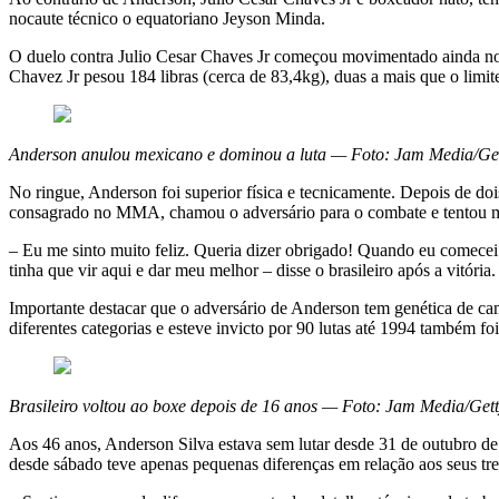
nocaute técnico o equatoriano Jeyson Minda.
O duelo contra Julio Cesar Chaves Jr começou movimentado ainda no
Chavez Jr pesou 184 libras (cerca de 83,4kg), duas a mais que o limite
Anderson anulou mexicano e dominou a luta — Foto: Jam Media/Ge
No ringue, Anderson foi superior física e tecnicamente. Depois de do
consagrado no MMA, chamou o adversário para o combate e tentou mais
– Eu me sinto muito feliz. Queria dizer obrigado! Quando eu comecei 
tinha que vir aqui e dar meu melhor – disse o brasileiro após a vitória.
Importante destacar que o adversário de Anderson tem genética de cam
diferentes categorias e esteve invicto por 90 lutas até 1994 também f
Brasileiro voltou ao boxe depois de 16 anos — Foto: Jam Media/Get
Aos 46 anos, Anderson Silva estava sem lutar desde 31 de outubro de
desde sábado teve apenas pequenas diferenças em relação aos seus tr