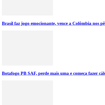
Brasil faz jogo emocionante, vence a Colômbia nos p
Botafogo PB SAF, perde mais uma e começa fazer cálc