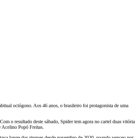
ual octógono. Aos 46 anos, o brasileiro foi protagonista de uma
 Com o resultado deste sábado, Spider tem agora no cartel duas vitória
e Acelino Popó Freitas.
stava longe dos ringues desde novembro de 2020, quando venceu por