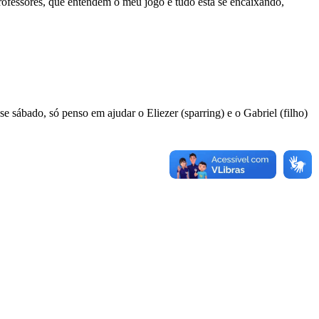
professores, que entendem o meu jogo e tudo está se encaixando,
se sábado, só penso em ajudar o Eliezer (sparring) e o Gabriel (filho)