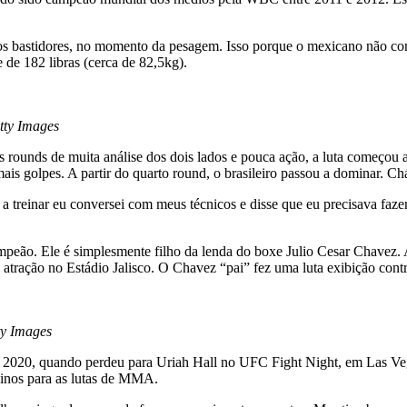
s bastidores, no momento da pesagem. Isso porque o mexicano não con
 de 182 libras (cerca de 82,5kg).
tty Images
is rounds de muita análise dos dois lados e pouca ação, a luta começou 
 golpes. A partir do quarto round, o brasileiro passou a dominar. Ch
a treinar eu conversei com meus técnicos e disse que eu precisava faz
peão. Ele é simplesmente filho da lenda do boxe Julio Cesar Chavez. A
oi atração no Estádio Jalisco. O Chavez “pai” fez uma luta exibição co
ty Images
 2020, quando perdeu para Uriah Hall no UFC Fight Night, em Las Vega
einos para as lutas de MMA.