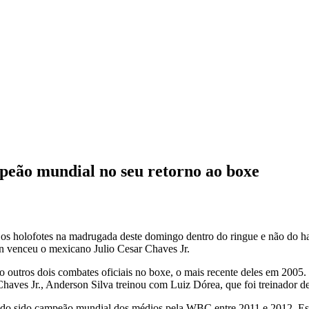
peão mundial no seu retorno ao boxe
holofotes na madrugada deste domingo dentro do ringue e não do habit
n venceu o mexicano Julio Cesar Chaves Jr.
to outros dois combates oficiais no boxe, o mais recente deles em 2005.
 Chaves Jr., Anderson Silva treinou com Luiz Dórea, que foi treinador d
tendo sido campeão mundial dos médios pela WBC entre 2011 e 2012. E