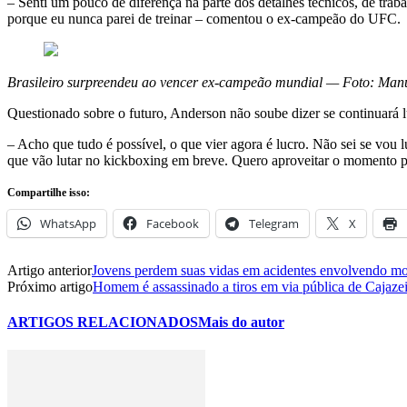
– Senti um pouco de diferença na parte dos detalhes técnicos, de trab
porque eu nunca parei de treinar – comentou o ex-campeão do UFC.
Brasileiro surpreendeu ao vencer ex-campeão mundial — Foto: Manu
Questionado sobre o futuro, Anderson não soube dizer se continuará 
– Acho que tudo é possível, o que vier agora é lucro. Não sei se vou lu
que vão lutar no kickboxing em breve. Quero aproveitar o momento pa
Compartilhe isso:
WhatsApp
Facebook
Telegram
X
Artigo anterior
Jovens perdem suas vidas em acidentes envolvendo mot
Próximo artigo
Homem é assassinado a tiros em via pública de Cajazei
ARTIGOS RELACIONADOS
Mais do autor