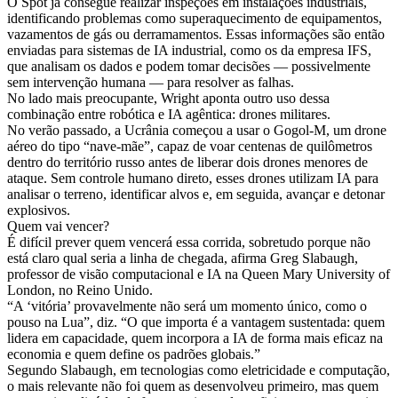
O Spot já consegue realizar inspeções em instalações industriais,
identificando problemas como superaquecimento de equipamentos,
vazamentos de gás ou derramamentos. Essas informações são então
enviadas para sistemas de IA industrial, como os da empresa IFS,
que analisam os dados e podem tomar decisões — possivelmente
sem intervenção humana — para resolver as falhas.
No lado mais preocupante, Wright aponta outro uso dessa
combinação entre robótica e IA agêntica: drones militares.
No verão passado, a Ucrânia começou a usar o Gogol-M, um drone
aéreo do tipo “nave-mãe”, capaz de voar centenas de quilômetros
dentro do território russo antes de liberar dois drones menores de
ataque. Sem controle humano direto, esses drones utilizam IA para
analisar o terreno, identificar alvos e, em seguida, avançar e detonar
explosivos.
Quem vai vencer?
É difícil prever quem vencerá essa corrida, sobretudo porque não
está claro qual seria a linha de chegada, afirma Greg Slabaugh,
professor de visão computacional e IA na Queen Mary University of
London, no Reino Unido.
“A ‘vitória’ provavelmente não será um momento único, como o
pouso na Lua”, diz. “O que importa é a vantagem sustentada: quem
lidera em capacidade, quem incorpora a IA de forma mais eficaz na
economia e quem define os padrões globais.”
Segundo Slabaugh, em tecnologias como eletricidade e computação,
o mais relevante não foi quem as desenvolveu primeiro, mas quem