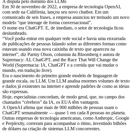
A disputa pelo domínio dos LLMs
Em 30 de novembro de 2022, a empresa de tecnologia OpenAI,
com sede na Califórnia, lançou seu novo chatbot. Em um
comunicado de seis frases, a empresa anunciou ter treinado um novo
modelo “que interage de forma conversacional”.
O nome era ChatGPT. E, de imediato, o setor de tecnologia ficou
deslumbrado.
“Você podia entrar em qualquer rede social e havia uma enxurrada
de publicações de pessoas falando sobre as diferentes formas como
estavam usando essa nova caixinha de texto que apareceu na
internet”, diz Parmy Olson, colunista da Bloomberg e autora de
Supremacy: AI, ChatGPT, and the Race That Will Change the
World (Supremacia: IA, ChatGPT e a corrida que vai mudar o
mundo, em tradução livre).
Era o nascimento do primeiro grande modelo de linguagem de
grande escala, ou LLM. Um LLM analisa enormes volumes de texto
e dados já existentes na internet e aprende padrões de como as ideias
são expressas.
Hoje, especialistas concordam, de modo geral, que, no campo dos
chamados “cérebros” da IA, os EUA têm vantagem.
A OpenAI afirma que mais de 900 milhões de pessoas usam o
ChatGPT semanalmente — quase 1 em cada 8 pessoas no planeta.
Outras empresas de tecnologia americanas, como Anthropic, Google
e Perplexity, correram para acompanhar o ritmo, investindo bilhões
de dólares na criação de sistemas LLM concorrentes.