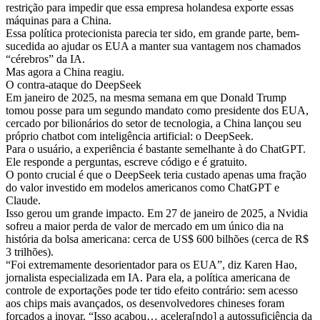
restrição para impedir que essa empresa holandesa exporte essas
máquinas para a China.
Essa política protecionista parecia ter sido, em grande parte, bem-
sucedida ao ajudar os EUA a manter sua vantagem nos chamados
“cérebros” da IA.
Mas agora a China reagiu.
O contra-ataque do DeepSeek
Em janeiro de 2025, na mesma semana em que Donald Trump
tomou posse para um segundo mandato como presidente dos EUA,
cercado por bilionários do setor de tecnologia, a China lançou seu
próprio chatbot com inteligência artificial: o DeepSeek.
Para o usuário, a experiência é bastante semelhante à do ChatGPT.
Ele responde a perguntas, escreve código e é gratuito.
O ponto crucial é que o DeepSeek teria custado apenas uma fração
do valor investido em modelos americanos como ChatGPT e
Claude.
Isso gerou um grande impacto. Em 27 de janeiro de 2025, a Nvidia
sofreu a maior perda de valor de mercado em um único dia na
história da bolsa americana: cerca de US$ 600 bilhões (cerca de R$
3 trilhões).
“Foi extremamente desorientador para os EUA”, diz Karen Hao,
jornalista especializada em IA. Para ela, a política americana de
controle de exportações pode ter tido efeito contrário: sem acesso
aos chips mais avançados, os desenvolvedores chineses foram
forçados a inovar. “Isso acabou… acelera[ndo] a autossuficiência da