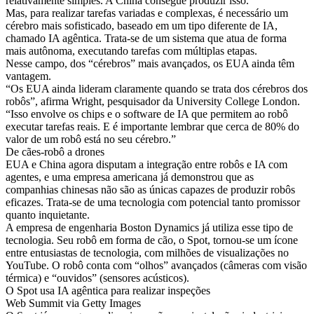
relativamente simples. A China consegue produzir isso.
Mas, para realizar tarefas variadas e complexas, é necessário um
cérebro mais sofisticado, baseado em um tipo diferente de IA,
chamado IA agêntica. Trata-se de um sistema que atua de forma
mais autônoma, executando tarefas com múltiplas etapas.
Nesse campo, dos “cérebros” mais avançados, os EUA ainda têm
vantagem.
“Os EUA ainda lideram claramente quando se trata dos cérebros dos
robôs”, afirma Wright, pesquisador da University College London.
“Isso envolve os chips e o software de IA que permitem ao robô
executar tarefas reais. E é importante lembrar que cerca de 80% do
valor de um robô está no seu cérebro.”
De cães-robô a drones
EUA e China agora disputam a integração entre robôs e IA com
agentes, e uma empresa americana já demonstrou que as
companhias chinesas não são as únicas capazes de produzir robôs
eficazes. Trata-se de uma tecnologia com potencial tanto promissor
quanto inquietante.
A empresa de engenharia Boston Dynamics já utiliza esse tipo de
tecnologia. Seu robô em forma de cão, o Spot, tornou-se um ícone
entre entusiastas de tecnologia, com milhões de visualizações no
YouTube. O robô conta com “olhos” avançados (câmeras com visão
térmica) e “ouvidos” (sensores acústicos).
O Spot usa IA agêntica para realizar inspeções
Web Summit via Getty Images