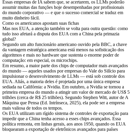
Essas empresas de IA sabem que, se acertarem, os LLMs poderão
assumir muitas das funções hoje desempenhadas por profissionais
do mundo corporativo — e que o sucesso comercial se traduz em
muito dinheiro fácil.
Como os americanos apostam suas fichas
Mas nos EUA, a atenção também se volta para outra questão: como
tudo isso afetará a disputa dos EUA com a China pela primazia
global?
Segundo um alto funcionário americano ouvido pela BBC, a chave
da vantagem estratégica americana está menos na sofisticação dos
algoritmos e mais no hardware que sustenta o enorme poder de
computação: em especial, os microchips.
Em resumo, a maior parte dos chips de computador mais avançados
do mundo — aqueles usados por empresas do Vale do Silício para
impulsionar o desenvolvimento de LLMs — está sob controle dos
EUA. Aliás, a maioria deles é projetada por uma única empresa
sediada na Califórnia: a Nvidia. Em outubro, a Nvidia se tornou a
primeira empresa do mundo a atingir um valor de mercado de US$ 5
trilhões (cerca de R$ 25 trilhões). Segundo Stephen Witt, autor de A
Máquina que Pensa (Ed. Intrínseca, 2025), ela pode ser a empresa
mais valiosa de todos os tempos.
Os EUA utilizam um rígido sistema de controles de exportação para
impedir que a China tenha acesso a esses chips avançados. Essa
política remonta, em linhas gerais, aos anos 1950, quando os EUA
bloquearam a exportação de eletrônicos avançados para países