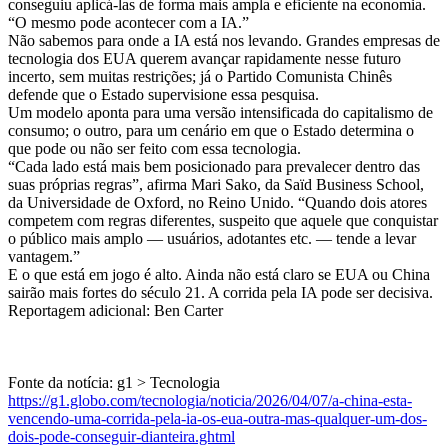
conseguiu aplicá-las de forma mais ampla e eficiente na economia.
“O mesmo pode acontecer com a IA.”
Não sabemos para onde a IA está nos levando. Grandes empresas de
tecnologia dos EUA querem avançar rapidamente nesse futuro
incerto, sem muitas restrições; já o Partido Comunista Chinês
defende que o Estado supervisione essa pesquisa.
Um modelo aponta para uma versão intensificada do capitalismo de
consumo; o outro, para um cenário em que o Estado determina o
que pode ou não ser feito com essa tecnologia.
“Cada lado está mais bem posicionado para prevalecer dentro das
suas próprias regras”, afirma Mari Sako, da Saïd Business School,
da Universidade de Oxford, no Reino Unido. “Quando dois atores
competem com regras diferentes, suspeito que aquele que conquistar
o público mais amplo — usuários, adotantes etc. — tende a levar
vantagem.”
E o que está em jogo é alto. Ainda não está claro se EUA ou China
sairão mais fortes do século 21. A corrida pela IA pode ser decisiva.
Reportagem adicional: Ben Carter
Fonte da notícia: g1 > Tecnologia
https://g1.globo.com/tecnologia/noticia/2026/04/07/a-china-esta-
vencendo-uma-corrida-pela-ia-os-eua-outra-mas-qualquer-um-dos-
dois-pode-conseguir-dianteira.ghtml