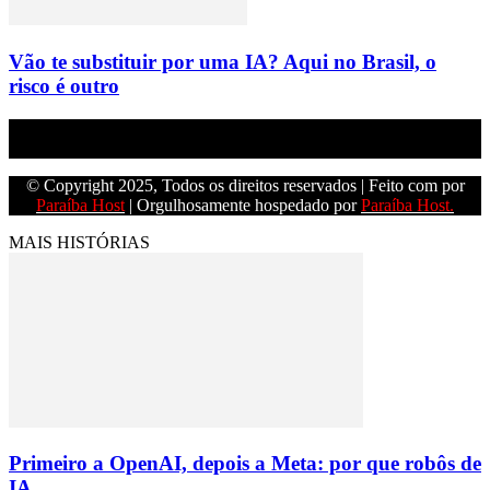
Vão te substituir por uma IA? Aqui no Brasil, o
risco é outro
Empresa do grupo Os Paraíba de comunicação.
© Copyright 2025, Todos os direitos reservados | Feito com
por
Paraíba Host
| Orgulhosamente hospedado por
Paraíba Host.
MAIS HISTÓRIAS
Primeiro a OpenAI, depois a Meta: por que robôs de
IA...