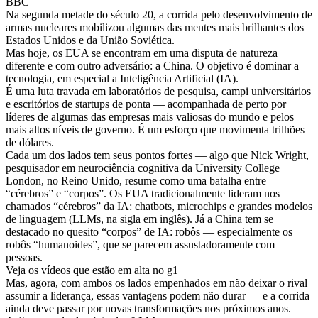
BBC
Na segunda metade do século 20, a corrida pelo desenvolvimento de
armas nucleares mobilizou algumas das mentes mais brilhantes dos
Estados Unidos e da União Soviética.
Mas hoje, os EUA se encontram em uma disputa de natureza
diferente e com outro adversário: a China. O objetivo é dominar a
tecnologia, em especial a Inteligência Artificial (IA).
É uma luta travada em laboratórios de pesquisa, campi universitários
e escritórios de startups de ponta — acompanhada de perto por
líderes de algumas das empresas mais valiosas do mundo e pelos
mais altos níveis de governo. É um esforço que movimenta trilhões
de dólares.
Cada um dos lados tem seus pontos fortes — algo que Nick Wright,
pesquisador em neurociência cognitiva da University College
London, no Reino Unido, resume como uma batalha entre
“cérebros” e “corpos”. Os EUA tradicionalmente lideram nos
chamados “cérebros” da IA: chatbots, microchips e grandes modelos
de linguagem (LLMs, na sigla em inglês). Já a China tem se
destacado no quesito “corpos” de IA: robôs — especialmente os
robôs “humanoides”, que se parecem assustadoramente com
pessoas.
Veja os vídeos que estão em alta no g1
Mas, agora, com ambos os lados empenhados em não deixar o rival
assumir a liderança, essas vantagens podem não durar — e a corrida
ainda deve passar por novas transformações nos próximos anos.