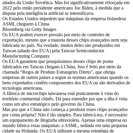
aliados da União Soviética. Mas foi significativamente reforçada em
2022 pelo então presidente americano Joe Biden, à medida que a
disputa pela inteligência artificial se intensificava.
Os Estados Unidos impedem que máquinas da empresa holandesa
ASML cheguem à China
Bloomberg via Getty Images
Os EUA podem exercer pressão por meio de controles de
exportação, mesmo que a maioria desses chips avançados nem seja
fabricada no país. Na verdade, muitos deles são produzidos em
Taiwan (aliado dos EUA) pela Taiwan Semiconductor
Manufacturing Company.
Os EUA garantem que pouquíssimos desses chips de ponta
fabricados em Taiwan chegam à China. Isso é feito por meio da
chamada “Regra de Produto Estrangeiro Direto”, que obriga
empresas de outros países a seguir as normas americanas quando os
bens exportados contêm componentes dos EUA ou são derivados de
tecnologia americana.
A fábrica de microchips taiwanesa está praticamente à vista do
território continental chinês. Dá para entender por que a ilha é vista
como um alvo estratégico pelo governo da China.
Mas por que a China não começa a produzir esses chips avançados
por conta própria? Não é tão simples. Para fabricá-los, é necessário
um equipamento de litografia ultravioleta. Apenas uma empresa no
mundo fabrica essas máquinas: a ASML, sediada em uma pequena
cidade na Holanda. Os EUA utilizam a mesma estratégia de