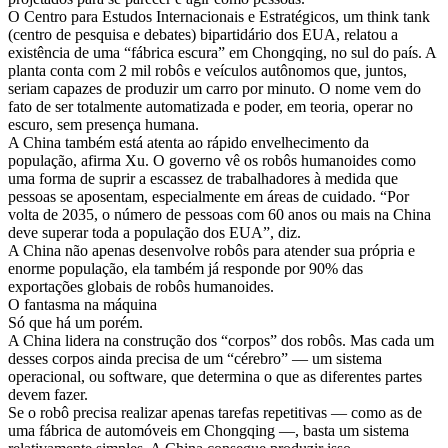
O Centro para Estudos Internacionais e Estratégicos, um think tank
(centro de pesquisa e debates) bipartidário dos EUA, relatou a
existência de uma “fábrica escura” em Chongqing, no sul do país. A
planta conta com 2 mil robôs e veículos autônomos que, juntos,
seriam capazes de produzir um carro por minuto. O nome vem do
fato de ser totalmente automatizada e poder, em teoria, operar no
escuro, sem presença humana.
A China também está atenta ao rápido envelhecimento da
população, afirma Xu. O governo vê os robôs humanoides como
uma forma de suprir a escassez de trabalhadores à medida que
pessoas se aposentam, especialmente em áreas de cuidado. “Por
volta de 2035, o número de pessoas com 60 anos ou mais na China
deve superar toda a população dos EUA”, diz.
A China não apenas desenvolve robôs para atender sua própria e
enorme população, ela também já responde por 90% das
exportações globais de robôs humanoides.
O fantasma na máquina
Só que há um porém.
A China lidera na construção dos “corpos” dos robôs. Mas cada um
desses corpos ainda precisa de um “cérebro” — um sistema
operacional, ou software, que determina o que as diferentes partes
devem fazer.
Se o robô precisa realizar apenas tarefas repetitivas — como as de
uma fábrica de automóveis em Chongqing —, basta um sistema