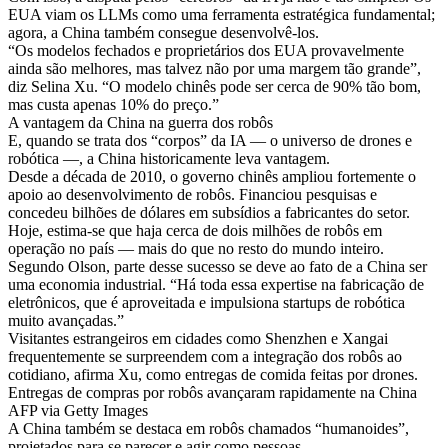
EUA viam os LLMs como uma ferramenta estratégica fundamental;
agora, a China também consegue desenvolvê-los.
“Os modelos fechados e proprietários dos EUA provavelmente
ainda são melhores, mas talvez não por uma margem tão grande”,
diz Selina Xu. “O modelo chinês pode ser cerca de 90% tão bom,
mas custa apenas 10% do preço.”
A vantagem da China na guerra dos robôs
E, quando se trata dos “corpos” da IA — o universo de drones e
robótica —, a China historicamente leva vantagem.
Desde a década de 2010, o governo chinês ampliou fortemente o
apoio ao desenvolvimento de robôs. Financiou pesquisas e
concedeu bilhões de dólares em subsídios a fabricantes do setor.
Hoje, estima-se que haja cerca de dois milhões de robôs em
operação no país — mais do que no resto do mundo inteiro.
Segundo Olson, parte desse sucesso se deve ao fato de a China ser
uma economia industrial. “Há toda essa expertise na fabricação de
eletrônicos, que é aproveitada e impulsiona startups de robótica
muito avançadas.”
Visitantes estrangeiros em cidades como Shenzhen e Xangai
frequentemente se surpreendem com a integração dos robôs ao
cotidiano, afirma Xu, como entregas de comida feitas por drones.
Entregas de compras por robôs avançaram rapidamente na China
AFP via Getty Images
A China também se destaca em robôs chamados “humanoides”,
projetados para se parecer e agir como pessoas.