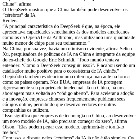
China”, afirma.
O DeepSeek mostrou que a China também pode desenvolver os
“cérebros” da IA
Reuters
“A principal característica do DeepSeek é que, na época, ele
apresentava capacidades semelhantes às dos modelos americanos,
como os da OpenAI e da Anthropic, mas utilizando uma quantidade
muito menor de chips para seu treinamento.”
Na China, por sua vez, havia um otimismo evidente, afirma Selina
Xu, pesquisadora de políticas de IA na China e integrante da equipe
do ex-chefe do Google Eric Schmidt. “Todo mundo tentava
entender: ‘Como o DeepSeek conseguiu isso?’. E acabou sendo um
catalisador muito positivo para o ecossistema de IA chinês.”
O episódio também evidenciou uma diferença marcante na forma
como os países operam. Nos EUA, empresas de IA protegem
rigorosamente sua propriedade intelectual. Já na China, há uma
abordagem mais voltada ao “código aberto”. Para acelerar a adoção
e a inovação, empresas chinesas frequentemente publicam seus
códigos online, permitindo que desenvolvedores de outras
companhias os utilizem.
“Isso significa que empresas de tecnologia na China, ao desenvolver
um novo modelo de IA, não precisam começar do zero”, afirma
Olson. “Elas podem pegar esse modelo, aprimorá-lo e torná-lo
melhor.”
Com isso, a disputa pelos “cérebros” da IA já não é tão simples. Os